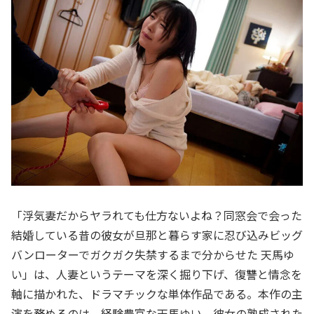
「浮気妻だからヤラれても仕方ないよね？同窓会で会った
結婚している昔の彼女が旦那と暮らす家に忍び込みビッグ
バンローターでガクガク失禁するまで分からせた 天馬ゆ
い」は、人妻というテーマを深く掘り下げ、復讐と情念を
軸に描かれた、ドラマチックな単体作品である。本作の主
演を務めるのは、経験豊富な天馬ゆい。彼女の熟成された