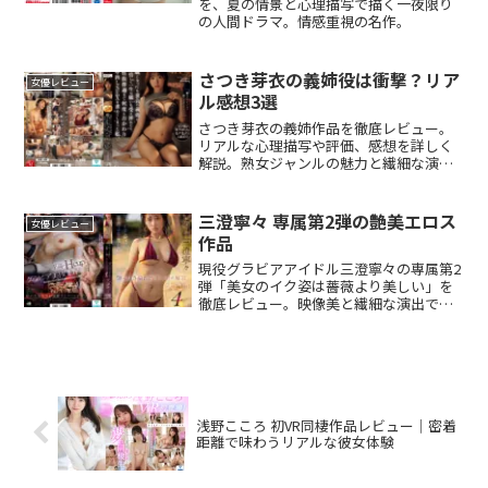
を、夏の情景と心理描写で描く一夜限り
の人間ドラマ。情感重視の名作。
さつき芽衣の義姉役は衝撃？リア
女優レビュー
ル感想3選
さつき芽衣の義姉作品を徹底レビュー。
リアルな心理描写や評価、感想を詳しく
解説。熟女ジャンルの魅力と繊細な演技
力、没入感の高さに迫ります。
三澄寧々 専属第2弾の艶美エロス
女優レビュー
作品
現役グラビアアイドル三澄寧々の専属第2
弾「美女のイク姿は薔薇より美しい」を
徹底レビュー。映像美と繊細な演出で彼
女の艶やかな魅力を最大限に引き出した
注目作です。
浅野こころ 初VR同棲作品レビュー｜密着
距離で味わうリアルな彼女体験