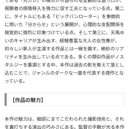
である「元カレ」の視点から語られる主観的な語り口が、
視聴者の感情移入を強力に促す工夫となっている点。第二
に、タイトルにもある「ビッグバンローター」を象徴的
に用いた「分からせ」という展開が、心理的な支配関係を
視覚的に強烈に印象づけている点。そして第三に、天馬ゆ
いのキャリアが生み出す、経験豊富な大人の女性像が、
初々しい新人が主演する作品とは一線を画す、絶妙のリア
リティを生み出している点である。多くの類似作品がノス
タルジーを基調とする中、本作は過去の影を敢えて落とし
込むことで、ジャンルのダークな一面を代表する傑作とな
っている。
【作品の魅力】
本作の魅力は、細部にまでこだわられた撮影技術と、それ
を裏打ちする演出の巧みさにある。監督の手腕が光る本作