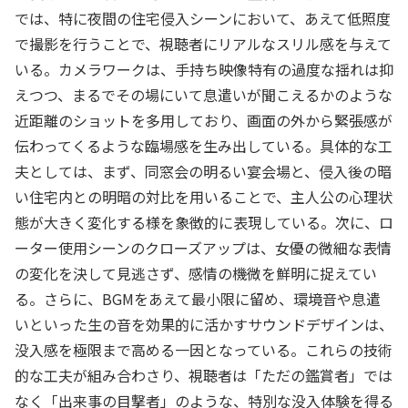
では、特に夜間の住宅侵入シーンにおいて、あえて低照度
で撮影を行うことで、視聴者にリアルなスリル感を与えて
いる。カメラワークは、手持ち映像特有の過度な揺れは抑
えつつ、まるでその場にいて息遣いが聞こえるかのような
近距離のショットを多用しており、画面の外から緊張感が
伝わってくるような臨場感を生み出している。具体的な工
夫としては、まず、同窓会の明るい宴会場と、侵入後の暗
い住宅内との明暗の対比を用いることで、主人公の心理状
態が大きく変化する様を象徴的に表現している。次に、ロ
ーター使用シーンのクローズアップは、女優の微細な表情
の変化を決して見逃さず、感情の機微を鮮明に捉えてい
る。さらに、BGMをあえて最小限に留め、環境音や息遣
いといった生の音を効果的に活かすサウンドデザインは、
没入感を極限まで高める一因となっている。これらの技術
的な工夫が組み合わさり、視聴者は「ただの鑑賞者」では
なく「出来事の目撃者」のような、特別な没入体験を得る