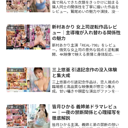
風で飛んできた衣類をきっかけに始まる
隣人同士の関係性を丁寧に描いた作品を
レビュー。鷲尾めいの魅力や演技、没入
感ある演出、視聴者評価まで詳しく解説
します。
新村あかり 女上司逆転作品レビ
女優レビュー
ュー｜主導権が入れ替わる関係性
の魅力
新村あかり主演「REAL-798」をレビュ
ー。強気な女上司の意外な弱点と逆転展
開、4K映像で映える表情と身体反応、心
理描写の魅力を120分超の構成と共に解
説。
三上悠亜 引退記念作の没入体験
女優レビュー
と集大成
三上悠亜の引退記念作品は、恋人視点の
臨場感と高品質な映像美が際立つ集大
成。甘い囁きや親密な演出がファンを魅
了し、彼女の魅力を最大限に堪能できる
作品です。
皆月ひかる 義姉弟ドラマレビュ
女優レビュー
ー｜一夜の禁断関係と心理描写を
徹底解説
皆月ひかる主演。義姉と弟の禁断の想い