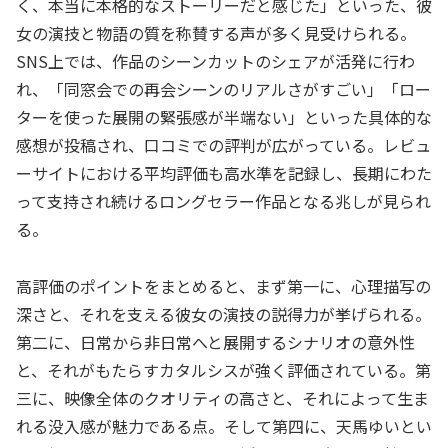
く、本当に本格的なストーリーだと感じた」といった、彼
女の演技と物語の質を称賛する声が多く見受けられる。
SNS上では、作品のシーンカットのシェアが活発に行わ
れ、「同窓会での再会シーンのリアルさがすごい」「ロー
ターを使った展開の緊張感が半端ない」といった具体的な
感想が投稿され、口コミでの評判が広がっている。レビュ
ーサイトにおける平均評価も高水準を記録し、長期にわた
って支持され続けるロングセラー作品となる兆しが見られ
る。
高評価のポイントをまとめると、まず第一に、心理描写の
深さと、それを支える彼女の演技の説得力が挙げられる。
第二に、日常から非日常へと展開するシナリオの意外性
と、それがもたらすカタルシスが強く評価されている。第
三に、映像全体のクオリティの高さと、それによって生ま
れる没入感が魅力である点。そして第四に、天馬ゆいとい