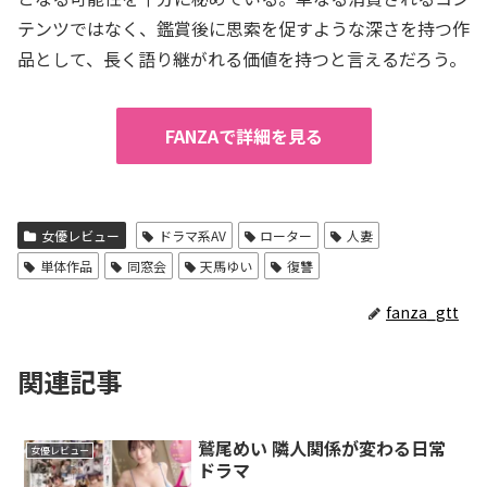
テンツではなく、鑑賞後に思索を促すような深さを持つ作
品として、長く語り継がれる価値を持つと言えるだろう。
FANZAで詳細を見る
女優レビュー
ドラマ系AV
ローター
人妻
単体作品
同窓会
天馬ゆい
復讐
fanza_gtt
関連記事
鷲尾めい 隣人関係が変わる日常
女優レビュー
ドラマ