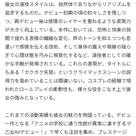
彼女の演技スタイルは、自然体でありながらリアリズムを
追求するものだ。デビュー初期の頃の初々しさを残しつ
つ、再デビュー後は感情のレイヤーを重ねるような表現力
が大きく向上している。本作においては、恐怖と快楽の狭
間で揺れる表情の繊細な変化、声のトーンを抑えつつも息
遣いで感情を伝える技術、そして身体の震えや視線の揺ら
ぎで心理状態を巧みに視覚化するなど、演技者としての確
かな手腕が発揮されている。これらの表現が、タイトルに
もある「ガクガク失禁」というクライマックスシーンの説
得力を高めていることは間違いない。コスプレの経験で培
われたロールプレイの柔軟性も、様々な役をこなす上で彼
女の強みとなっている。
これまでの活動実績も彼女の魅力を物語っている。デビュ
ー作となる『アニメの学校に通う性欲が異常に凄すぎるヲ
乙女AVデビュー！』で早くも注目を集め、プレステージ