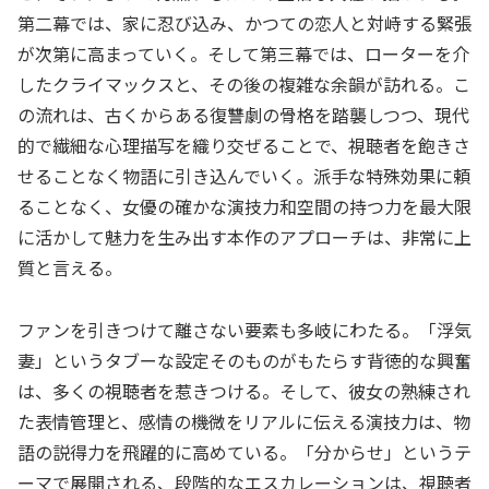
第二幕では、家に忍び込み、かつての恋人と対峙する緊張
が次第に高まっていく。そして第三幕では、ローターを介
したクライマックスと、その後の複雑な余韻が訪れる。こ
の流れは、古くからある復讐劇の骨格を踏襲しつつ、現代
的で繊細な心理描写を織り交ぜることで、視聴者を飽きさ
せることなく物語に引き込んでいく。派手な特殊効果に頼
ることなく、女優の確かな演技力和空間の持つ力を最大限
に活かして魅力を生み出す本作のアプローチは、非常に上
質と言える。
ファンを引きつけて離さない要素も多岐にわたる。「浮気
妻」というタブーな設定そのものがもたらす背徳的な興奮
は、多くの視聴者を惹きつける。そして、彼女の熟練され
た表情管理と、感情の機微をリアルに伝える演技力は、物
語の説得力を飛躍的に高めている。「分からせ」というテ
ーマで展開される、段階的なエスカレーションは、視聴者